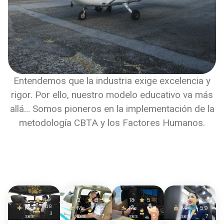
Entendemos que la industria exige excelencia y
rigor. Por ello, nuestro modelo educativo va más
allá… Somos pioneros en la implementación de la
metodología CBTA y los Factores Humanos.
4.9
3
2
5
18
5
4
5
48
Me
Me
92
Me
134
Me
59
3
ses
ses
7
ses
5
ses
7