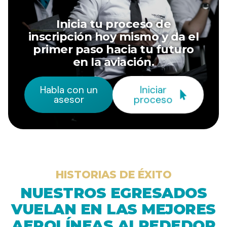
Inicia tu proceso de
inscripción hoy mismo y da el
primer paso hacia tu futuro
en la aviación.
Iniciar
Habla con un
proceso
asesor
HISTORIAS DE ÉXITO
NUESTROS EGRESADOS
VUELAN EN LAS MEJORES
AEROLÍNEAS ALREDEDOR