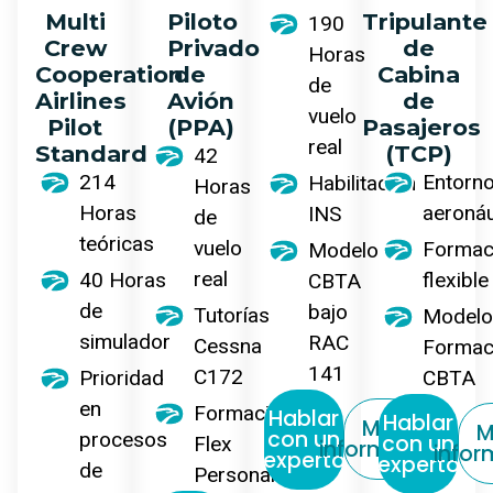
Multi
Piloto
Tripulante
190
Crew
Privado
de
Horas
Cooperation
de
Cabina
de
Airlines
Avión
de
vuelo
Pilot
(PPA)
Pasajeros
real
Standard
(TCP)
42
214
Entorn
Habilitación
Horas
Horas
aeronáu
INS
de
teóricas
vuelo
Formac
Modelo
real
40 Horas
flexible
CBTA
de
bajo
Tutorías
Modelo
simulador
RAC
Cessna
Formac
141
C172
Prioridad
CBTA
en
Formacion
Hablar
Hablar
Más
M
con un
procesos
con un
Flex
información
infor
experto
experto
de
Personalizada