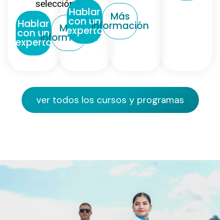
selección
Hablar
Más
con un
Hablar
información
Más
experto
con un
información
experto
ver todos los cursos y programas