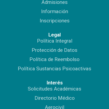
Admisiones
volemosalto@halcones.co
volemosalto@halcones.co
volemosalto@halcones.co
Hangares 41, 67 y 79
Hangares 41, 67 y 79
Hangares 41, 67 y 79
Hangar 1
Hangar 1
Hangar 1
Información
Inscripciones
Legal
Política Integral
Protección de Datos
Política de Reembolso
Política Sustancias Psicoactivas
Interés
Solicitudes Académicas
Directorio Médico
Aerocivil