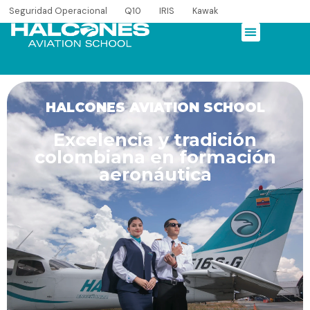
Seguridad Operacional
Q10
IRIS
Kawak
HALCONES AVIATION SCHOOL
HALCONES AVIATION SCHOOL
HALCONES AVIATION SCHOOL
Excelencia y tradición
colombiana en formación
aeronáutica