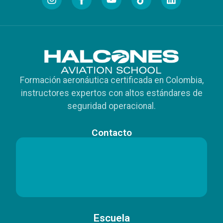
Formación aeronáutica certificada en Colombia,
instructores expertos con altos estándares de
seguridad operacional.
Contacto
Base en Cartago
Base en Cartago
Base en Cartago
Líneas de Atención
Líneas de Atención
Líneas de Atención
Base en Medellín
Base en Medellín
Base en Medellín
Escuela