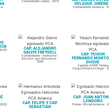
Comandante Latam - 2015
NA
DELUQUE JIMÉNE
ca
Comandante Avianca - 2
RO
CÍA
CAP. ALEJANDRO
 A320
GALVIS FREYDELL
CAP. YEISON
Comandante - instructor -
FERNANDO MONTO
Director ops Aerosucre -
2005
DUQUE
Capitán A330F Tampa
Cargo/Avianca Cargo - 2
SÉ
CAP. JUAN ANTON
LONDOÑO
CAP. FELIPE Y CAP.
 2022
Primer Oficial Avianca - 
SEBASTIÁN