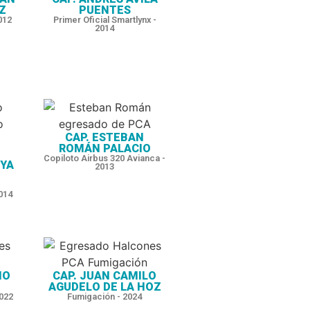
Z
PUENTES
012
Primer Oficial Smartlynx -
2014
CAP. ESTEBAN
ROMÁN PALACIO
Copiloto Airbus 320 Avianca -
YA
2013
014
IO
CAP. JUAN CAMILO
AGUDELO DE LA HOZ
2022
Fumigación - 2024