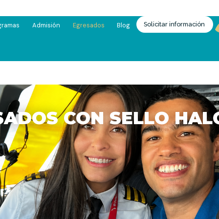
Solicitar información
gramas
Admisión
Egresados
Blog
SADOS CON SELLO HAL