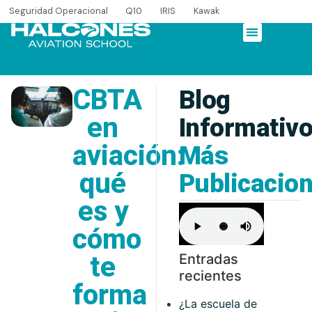
Seguridad Operacional
Q10
IRIS
Kawak
CBTA
Blog
en
Informativ
aviación:
Más
qué
Publicacio
es y
cómo
te
Entradas
recientes
forma
¿La escuela de