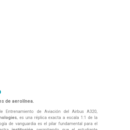
0
es de aerolínea.
de Entrenamiento de Aviación del Airbus A320,
nologies
, es una réplica exacta a escala 1:1 de la
ogía de vanguardia es el pilar fundamental para el
estra
institución
, permitiendo que el estudiante