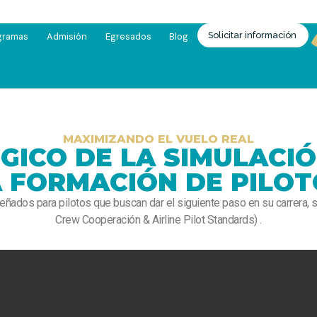
Solicitar información
gramas
Admisión
Egresados
Blog
MAXIMIZANDO EL VUELO REAL
ÉGICO DE LA SIMULACI
A FORMACIÓN DE PILOT
eñados para pilotos que buscan dar el siguiente paso en su carrera, 
Crew Cooperación & Airline Pilot Standards) .