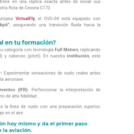
trene en una réplica exacta antes de iniciar sus
stra flota de Cessna C172.
europea
VirtualFly
, el OVO-04 está equipado con
kpit”
, asegurando una transición fluida hacia la
al en tu formación?
su categoría con tecnología
Full Motion
, replicando
ll) y cabeceo (pitch). En nuestra
institución
, este
:
Experimentar sensaciones de vuelo reales antes
la aeronave.
mentos (IFR):
Perfeccionar la interpretación de
 de alta fidelidad.
a la línea de vuelo con una preparación superior,
e en el aire.
ción hoy mismo y da el primer paso
 la aviación.