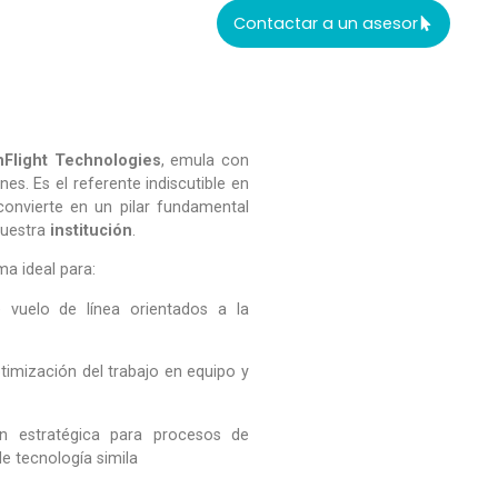
Contactar a un asesor
mFlight Technologies
, emula con
es. Es el referente indiscutible en
convierte en un pilar fundamental
nuestra
institución
.
ma ideal para:
vuelo de línea orientados a la
imización del trabajo en equipo y
n estratégica para procesos de
e tecnología simila