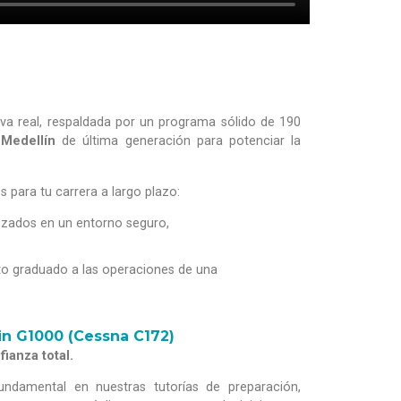
iva real, respaldada por un programa sólido de 190
Medellín
de última generación para potenciar la
s para tu carrera a largo plazo:
nzados en un entorno seguro,
oto graduado a las operaciones de una
in G1000 (Cessna C172)
fianza total.
fundamental en nuestras tutorías de preparación,