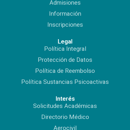
Admisiones
volemosalto@halcones.co
volemosalto@halcones.co
volemosalto@halcones.co
Hangares 41, 67 y 79
Hangares 41, 67 y 79
Hangares 41, 67 y 79
Hangar 1
Hangar 1
Hangar 1
Información
Inscripciones
Legal
Política Integral
Protección de Datos
Política de Reembolso
Política Sustancias Psicoactivas
Interés
Solicitudes Académicas
Directorio Médico
Aerocivil