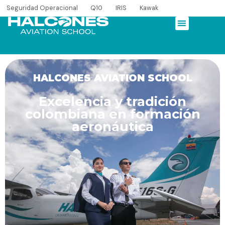
Seguridad Operacional
Q10
IRIS
Kawak
HALCONES AVIATION SCHOOL
HALCONES AVIATION SCHOOL
HALCONES AVIATION SCHOOL
Excelencia y tradición
colombiana en formación
aeronáutica