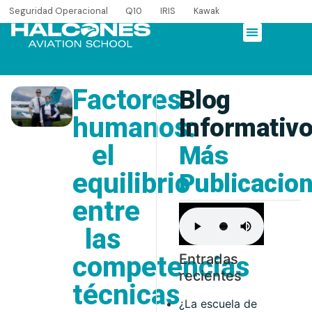
Seguridad Operacional
Q10
IRIS
Kawak
Factores
Blog
humanos:
Informativ
el
Más
equilibrio
Publicacio
entre
las
competencias
Entradas
recientes
técnicas
¿La escuela de