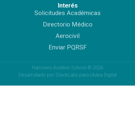
Interés
Solicitudes Académicas
Directorio Médico
Aerocivil
Enviar PQRSF
Halcones Aviation School © 2026
Desarrollado por StackLabs para Ululea Digital