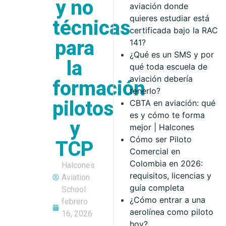
y no
aviación donde
quieres estudiar está
técnicas
certificada bajo la RAC
para
141?
¿Qué es un SMS y por
la
qué toda escuela de
aviación debería
formación
tenerlo?
pilotos
CBTA en aviación: qué
es y cómo te forma
y
mejor | Halcones
Cómo ser Piloto
TCP
Comercial en
Colombia en 2026:
Halcones
requisitos, licencias y
Aviation
guía completa
School
¿Cómo entrar a una
febrero
aerolínea como piloto
16, 2026
hoy?