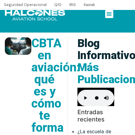
Seguridad Operacional
Q10
IRIS
Kawak
CBTA
Blog
en
Informativ
aviación:
Más
qué
Publicacio
es y
cómo
te
Entradas
recientes
forma
¿La escuela de