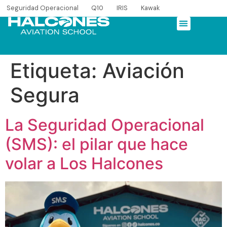
Seguridad Operacional
Q10
IRIS
Kawak
Etiqueta:
Aviación
Segura
La Seguridad Operacional
(SMS): el pilar que hace
volar a Los Halcones