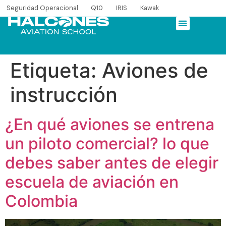
Seguridad Operacional
Q10
IRIS
Kawak
Etiqueta:
Aviones de
instrucción
¿En qué aviones se entrena
un piloto comercial? lo que
debes saber antes de elegir
escuela de aviación en
Colombia