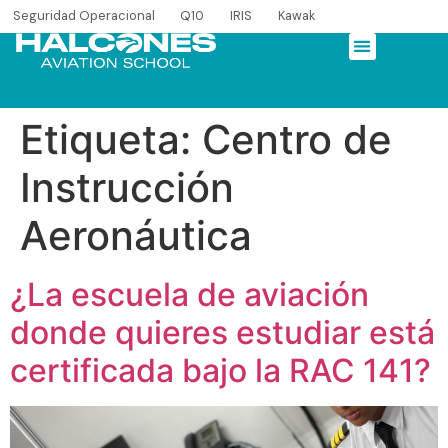
Seguridad Operacional
Q10
IRIS
Kawak
Etiqueta:
Centro de
Instrucción
Aeronáutica
¿La escuela de aviación
donde quieres estudiar está
certificada bajo la RAC 141?