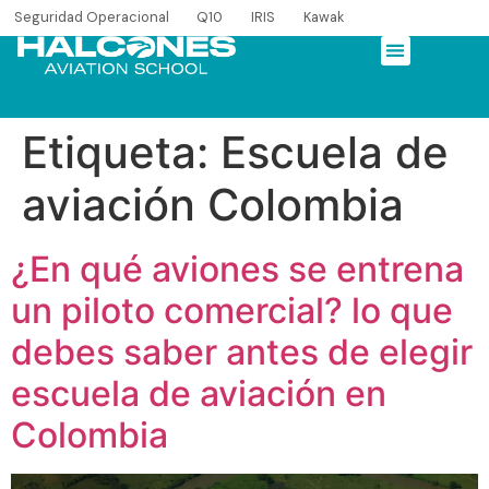
Seguridad Operacional
Q10
IRIS
Kawak
Etiqueta:
Escuela de
aviación Colombia
¿En qué aviones se entrena
un piloto comercial? lo que
debes saber antes de elegir
escuela de aviación en
Colombia