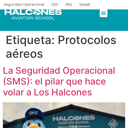
Seguridad Operacional
Q10
IRIS
Kawak
Etiqueta:
Protocolos
aéreos
La Seguridad Operacional
(SMS): el pilar que hace
volar a Los Halcones