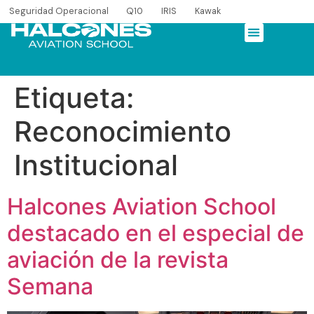
Seguridad Operacional
Q10
IRIS
Kawak
Etiqueta:
Reconocimiento
Institucional
Halcones Aviation School
destacado en el especial de
aviación de la revista
Semana