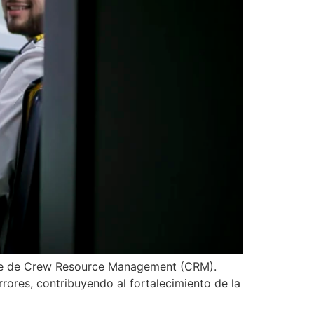
ente de Crew Resource Management (CRM).
rores, contribuyendo al fortalecimiento de la