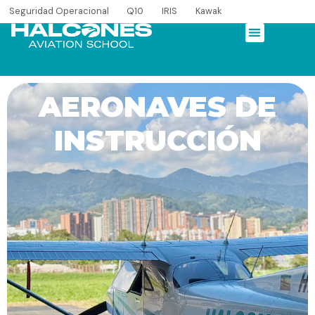
Seguridad Operacional
Q10
IRIS
Kawak
AERONAVES DE
INSTRUCCIÓN
Añade aquí tu texto de
cabecera
Añade aquí tu texto de
cabecera