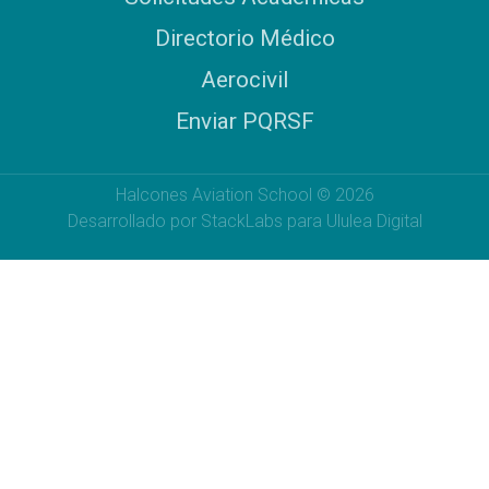
Directorio Médico
Aerocivil
Enviar PQRSF
Halcones Aviation School © 2026
Desarrollado por StackLabs para Ululea Digital