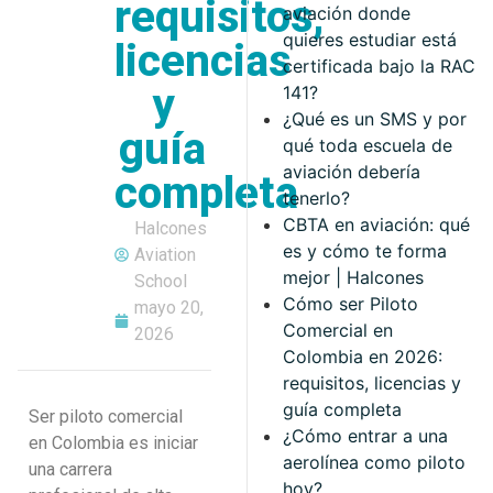
requisitos,
aviación donde
quieres estudiar está
licencias
certificada bajo la RAC
y
141?
¿Qué es un SMS y por
guía
qué toda escuela de
aviación debería
completa
tenerlo?
CBTA en aviación: qué
Halcones
es y cómo te forma
Aviation
mejor | Halcones
School
Cómo ser Piloto
mayo 20,
Comercial en
2026
Colombia en 2026:
requisitos, licencias y
guía completa
Ser piloto comercial
¿Cómo entrar a una
en Colombia es iniciar
aerolínea como piloto
una carrera
hoy?