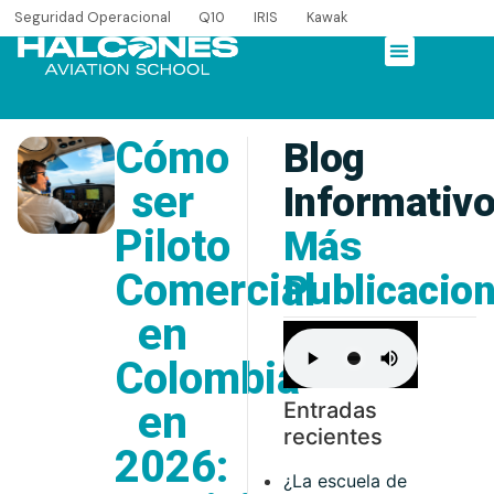
Seguridad Operacional
Q10
IRIS
Kawak
Cómo
Blog
ser
Informativ
Piloto
Más
Comercial
Publicacio
en
Colombia
en
Entradas
recientes
2026:
¿La escuela de