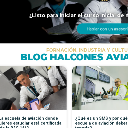
¿Listo para iniciar el curso inicial d
Hablar con un asesor
FORMACIÓN, INDUSTRIA Y CULT
BLOG HALCONES AVI
La escuela de aviación donde
¿Qué es un SMS y por qué
uieres estudiar está certificada
escuela de aviación deber