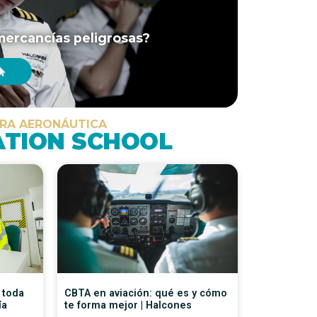
e mercancías peligrosas?
URA AERONÁUTICA
ATION SCHOOL
 toda
CBTA en aviación: qué es y cómo
ía
te forma mejor | Halcones