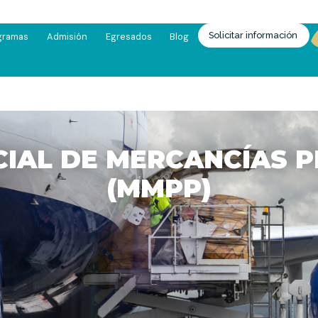
Solicitar información
gramas
Admisión
Egresados
Blog
CIAL DE MERCANCÍAS 
(MMPP)