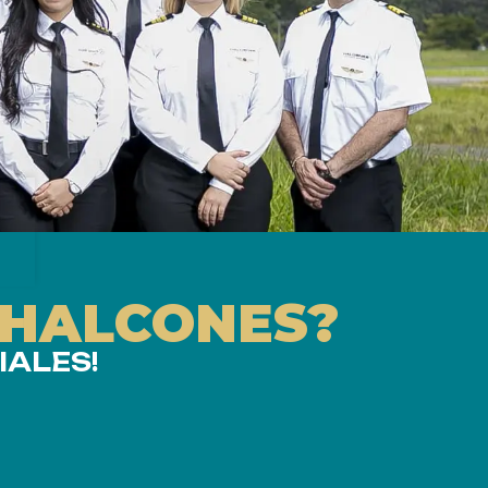
 HALCONES?
IALES!