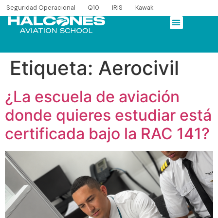
Seguridad Operacional
Q10
IRIS
Kawak
Etiqueta:
Aerocivil
¿La escuela de aviación
donde quieres estudiar está
certificada bajo la RAC 141?