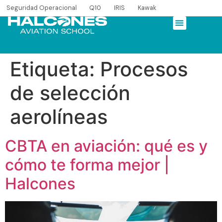
Seguridad Operacional
Q10
IRIS
Kawak
Etiqueta:
Procesos
de selección
aerolíneas
CBTA en aviación: qué es y
cómo te forma mejor |
Halcones