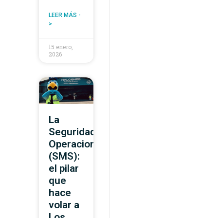
LEER MÁS -
>
15 enero,
2026
La
Seguridad
Operacional
(SMS):
el pilar
que
hace
volar a
Los