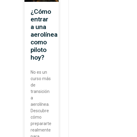
¿Cómo
entrar
a una
aerolínea
como
piloto
hoy?
No es un
curso más
de
transición
a
aerolínea.
Descubre
cómo
prepararte
realmente
para