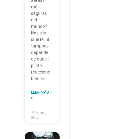
aéreas
más
seguras
del
mundo?
No es la
suerte, ni
tampoco
depende
de que el
piloto
reaccione
bien en
LEER MÁS -
>
29 junio,
2026