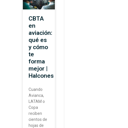
CBTA
en
aviación:
qué es
y cómo
te
forma
mejor |
Halcones
Cuando
Avianca,
LATAM o
Copa
reciben
cientos de
hojas de