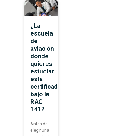
¿La
escuela
de
aviación
donde
quieres
estudiar
está
certificada
bajo la
RAC
141?
Antes de
elegir una