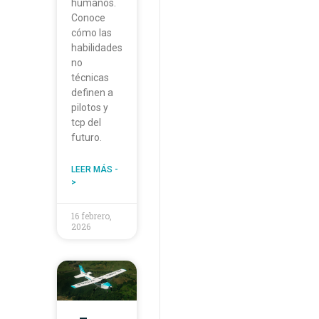
humanos.
Conoce
cómo las
habilidades
no
técnicas
definen a
pilotos y
tcp del
futuro.
LEER MÁS -
>
16 febrero,
2026