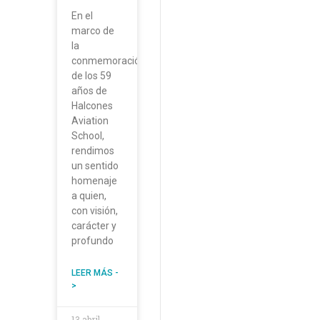
En el
marco de
la
conmemoración
de los 59
años de
Halcones
Aviation
School,
rendimos
un sentido
homenaje
a quien,
con visión,
carácter y
profundo
LEER MÁS -
>
13 abril,