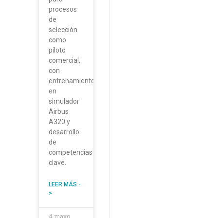
procesos
de
selección
como
piloto
comercial,
con
entrenamiento
en
simulador
Airbus
A320 y
desarrollo
de
competencias
clave.
LEER MÁS -
>
4 mayo,