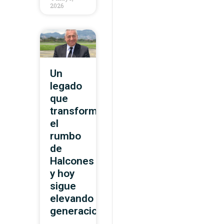
2026
Un
legado
que
transformó
el
rumbo
de
Halcones
y hoy
sigue
elevando
generaciones