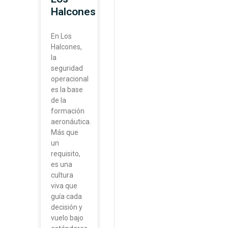
Halcones
En Los
Halcones,
la
seguridad
operacional
es la base
de la
formación
aeronáutica.
Más que
un
requisito,
es una
cultura
viva que
guía cada
decisión y
vuelo bajo