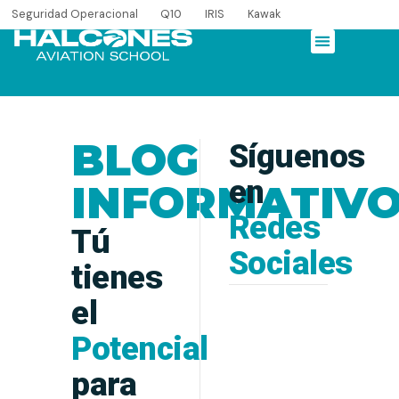
Seguridad Operacional
Q10
IRIS
Kawak
BLOG
Síguenos
en
INFORMATIV
Redes
Tú
Sociales
tienes
el
Potencial
para