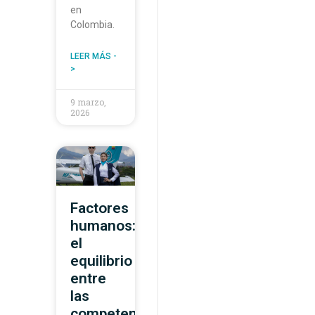
en
Colombia.
LEER MÁS -
>
9 marzo,
2026
Factores
humanos:
el
equilibrio
entre
las
competencias